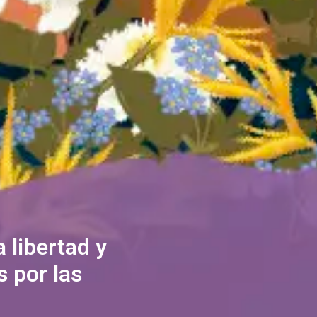
 libertad y
 libertad y
 por las
 por las