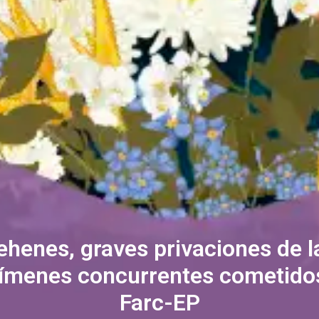
henes, graves privaciones de la
henes, graves privaciones de la
rímenes concurrentes cometidos
rímenes concurrentes cometidos
Farc-EP
Farc-EP